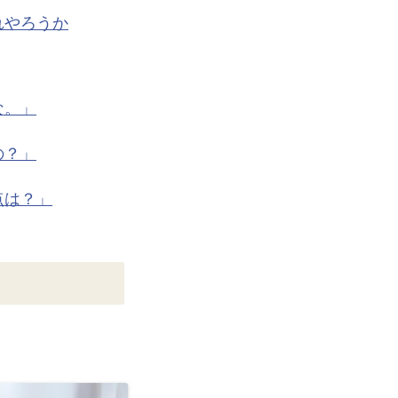
れやろうか
な。」
の？」
点は？」
。