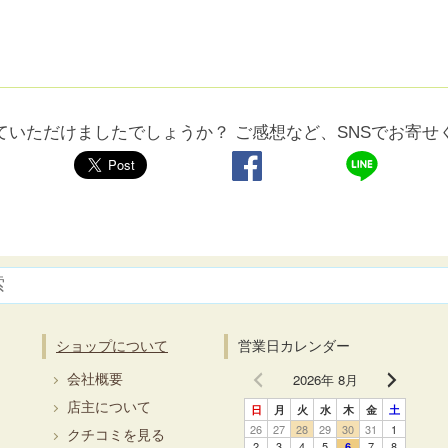
ていただけましたでしょうか？ ご感想など、SNSでお寄せ
ショップについて
営業日カレンダー
2026年 8月
会社概要
店主について
日
月
火
水
木
金
土
26
27
28
29
30
31
1
クチコミを見る
2
3
4
5
7
8
6