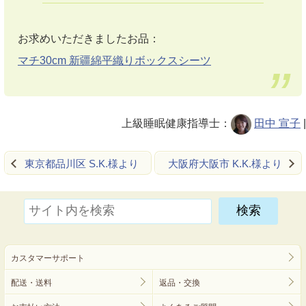
お求めいただきましたお品：
マチ30cm 新疆綿平織りボックスシーツ
上級睡眠健康指導士：
田中 宣子
|
東京都品川区 S.K.様より
大阪府大阪市 K.K.様より
カスタマーサポート
配送・送料
返品・交換