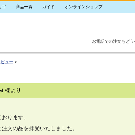
カゴ
商品一覧
ガイド
オンラインショップ
お電話での注文もどう
レビュー
>
M.様より
ております。
に注文の品を拝受いたしました。