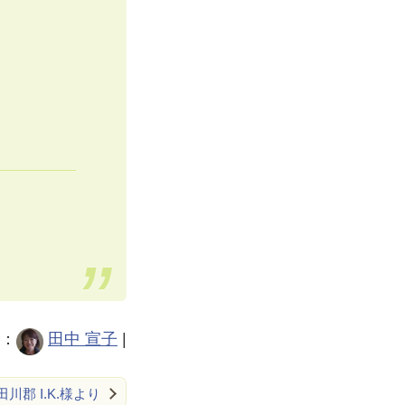
：
田中 宣子
|
川郡 I.K.様より