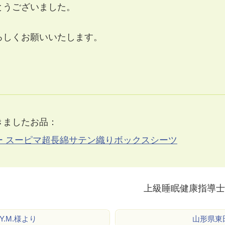
とうございました。
ろしくお願いいたします。
きましたお品：
ー スーピマ超長綿サテン織りボックスシーツ
上級睡眠健康指導士
.M.様より
山形県東田