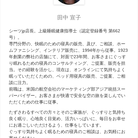
田中 宣子
シーツjp店長。上級睡眠健康指導士（認定登録番号 第662
号）。
専門分野の、快眠のための寝具の販売、及び、ご相談、ホー
ムファニシング、インテリア販売に、1994年から従事。1923
年創業の弊社の店舗にて、対面で23年間、お客さまにぐっす
り眠れるための寝具のコンサルティング、ご提案、販売を担
当。その経験を活かし、現在は、オンラインにて気持ちよく
眠っていただくための、ベッド用寝具の販売、ご提案、ご相
談に注力。
前職は、米国の航空会社のマーケティング部アジア統括スー
パーバイザー。お客さまが快適で安全な空の旅を楽しんでい
ただくための仕事に従事。
たずさわるすべての方々とそのご家族が、ぐっすりと気持ち
良く眠り、心地良く目覚め、活力いっぱいに、毎日をお幸せ
にお過ごしいただけるよう、仕事をしています。
ぐっすり気持ちよく眠るための寝具のご相談は、お気軽にお
寄せください。