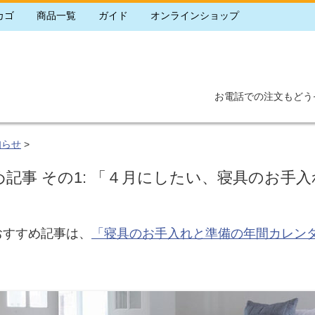
カゴ
商品一覧
ガイド
オンラインショップ
お電話での注文もどう
知らせ
>
め記事 その1: 「４月にしたい、寝具のお手
おすすめ記事は、
「寝具のお手入れと準備の年間カレン
。