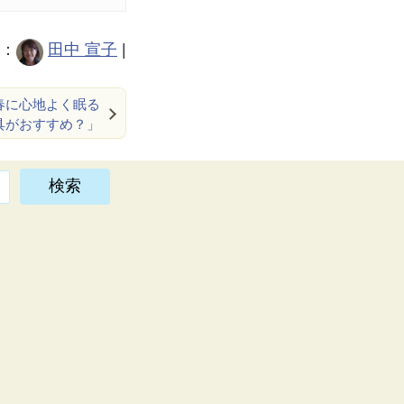
：
田中 宣子
|
「春に心地よく眠る
具がおすすめ？」