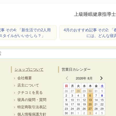
上級睡眠健康指導士
事 その4: 「新生活での2人用
4月のおすすめ記事 その2: 
スタイルがいいかしら？」
には、どんな寝
ショップについて
営業日カレンダー
2026年 8月
会社概要
店主について
日
月
火
水
木
金
土
26
27
28
29
30
31
1
クチコミを見る
2
3
4
5
6
7
8
寝具の疑問・質問
9
10
11
12
13
14
15
16
17
18
19
20
21
22
特定商取引法表記
23
24
25
26
27
28
29
30
31
1
2
3
4
5
個人情報保護方針