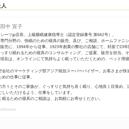
た人
田中 宣子
シーツjp店長。上級睡眠健康指導士（認定登録番号 第662号）。
専門分野の、快眠のための寝具の販売、及び、ご相談、ホームファニ
販売に、1994年から従事。1923年創業の弊社の店舗にて、対面で23
っすり眠れるための寝具のコンサルティング、ご提案、販売を担当。
現在は、オンラインにて気持ちよく眠っていただくための、ベッド用
。
空会社のマーケティング部アジア統括スーパーバイザー。お客さまが快
ための仕事に従事。
の方々とそのご家族が、ぐっすりと気持ち良く眠り、心地良く目覚め、
ごしいただけるよう、仕事をしています。
く眠るための寝具のご相談は、お気軽にお寄せください。
hopkeeper