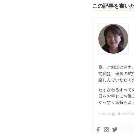
この記事を書い
案、ご相談に注力
前職は、米国の航
楽しんでいただく
たずさわるすべて
日をお幸せにお過
ぐっすり気持ちよ
sheets.jp/about/s