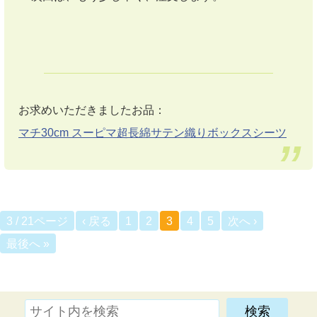
お求めいただきましたお品：
マチ30cm スーピマ超長綿サテン織りボックスシーツ
3 / 21ページ
‹ 戻る
1
2
3
4
5
次へ ›
最後へ »