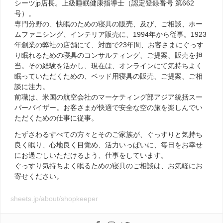
シーツjp店長。上級睡眠健康指導士（認定登録番号 第662
号）。
専門分野の、快眠のための寝具の販売、及び、ご相談、ホー
ムファニシング、インテリア販売に、1994年から従事。1923
年創業の弊社の店舗にて、対面で23年間、お客さまにぐっす
り眠れるための寝具のコンサルティング、ご提案、販売を担
当。その経験を活かし、現在は、オンラインにて気持ちよく
眠っていただくための、ベッド用寝具の販売、ご提案、ご相
談に注力。
前職は、米国の航空会社のマーケティング部アジア統括スー
パーバイザー。お客さまが快適で安全な空の旅を楽しんでい
ただくための仕事に従事。
たずさわるすべての方々とそのご家族が、ぐっすりと気持ち
良く眠り、心地良く目覚め、活力いっぱいに、毎日をお幸せ
にお過ごしいただけるよう、仕事をしています。
ぐっすり気持ちよく眠るための寝具のご相談は、お気軽にお
寄せください。
sheets.jp/about/shopkeeper