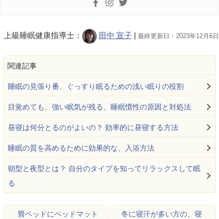
上級睡眠健康指導士：
田中 宣子
|
最終更新日：2023年12月6日
関連記事
睡眠の見張り番、ぐっすり眠るための浅い眠りの役割
目覚めても、強い眠気が残る、睡眠慣性の原因と対処法
昼寝は何分とるのがよいの？ 効率的に昼寝する方法
睡眠の質を高めるために効果的な、入浴方法
朝型と夜型とは？ 自分のタイプを知ってリラックスして眠
る
畳ベッドにベッドマット
冬に寝汗が多い方の、寝