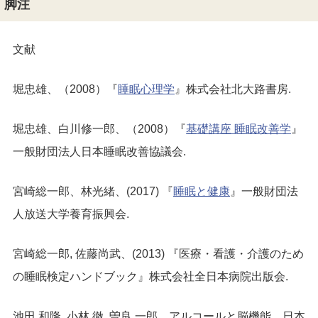
脚注
文献
堀忠雄、（2008）『
睡眠心理学
』株式会社北大路書房.
堀忠雄、白川修一郎、（2008）『
基礎講座 睡眠改善学
』
一般財団法人日本睡眠改善協議会.
宮崎総一郎、林光緒、(2017) 『
睡眠と健康
』一般財団法
人放送大学養育振興会.
宮崎総一郎, 佐藤尚武、(2013) 『医療・看護・介護のため
の睡眠検定ハンドブック』株式会社全日本病院出版会.
池田 和隆, 小林 徹, 曽良 一郎，アルコールと脳機能，日本