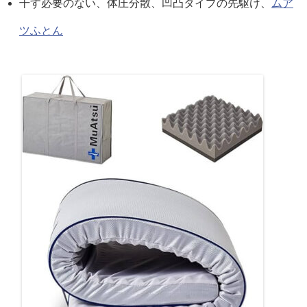
干す必要のない、体圧分散、凹凸タイプの先駆け、
ムア
ツふとん