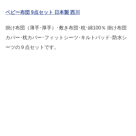
ベビー布団 9点セット 日本製 西川
掛け布団（薄手･厚手）･敷き布団･枕･綿100％ 掛け布団
カバー･枕カバー･フィットシーツ･キルトパッド･防水シ
ーツの９点セットです。