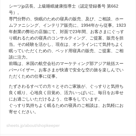
シーツjp店長。上級睡眠健康指導士（認定登録番号 第662
号）。
専門分野の、快眠のための寝具の販売、及び、ご相談、ホー
ムファニシング、インテリア販売に、1994年から従事。1923
年創業の弊社の店舗にて、対面で23年間、お客さまにぐっす
り眠れるための寝具のコンサルティング、ご提案、販売を担
当。その経験を活かし、現在は、オンラインにて気持ちよく
眠っていただくための、ベッド用寝具の販売、ご提案、ご相
談に注力。
前職は、米国の航空会社のマーケティング部アジア統括スー
パーバイザー。お客さまが快適で安全な空の旅を楽しんでい
ただくための仕事に従事。
たずさわるすべての方々とそのご家族が、ぐっすりと気持ち
良く眠り、心地良く目覚め、活力いっぱいに、毎日をお幸せ
にお過ごしいただけるよう、仕事をしています。
ぐっすり気持ちよく眠るための寝具のご相談は、お気軽にお
寄せください。
sheets.jp/about/shopkeeper